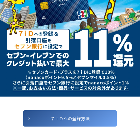
７ｉＤへの
登録方法