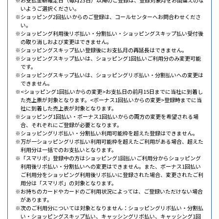
いようご選択ください。
ショッピング2回払いからのご登録は、コールセンターへお問合わせくださ
い。
ショッピング利用後リボ払い・分割払い・ショッピングスキップ払い受付後
の取り消しおよび変更はできません。
ショッピングスキップ払い登録後にお支払月の再延長はできません。
ショッピングスキップ払いは、ショッピング1回払いご利用分のみ変更可能
です。
ショッピングスキップ払いは、ショッピングリボ払い・分割払いへの変更は
できません。
<ショッピング1回払いからの変更>お支払日の前月15日までに当社に到着し
た売上票が対象となります。<ボーナス1回払いからの変更>登録時までに当
社に到着した売上表が対象となります。
ショッピング1回払い・ボーナス1回払いからの両方の変更を希望される場
合、それぞれにご登録が必要となります。
ショッピングリボ払い・分割払い利用可能枠を超えた登録はできません。
万が一ショッピングリボ払い利用可能枠を超えたご利用がある場合、超えた
利用分は一括でのお支払いとなります。
「スマリボ」登録中の方はショッピング1回払いご利用分からショッピング
利用後リボ払い・分割払いへの変更はできません。また、ボーナス1回払い
ご利用分をショッピング利用後リボ払いに登録された場合、変更されたご利
用分は「スマリボ」の対象となります。
お持ちのカードやカードのご利用状況によっては、ご登録いただけない場合
があります。
次のご利用分については対象となりません：ショッピングリボ払い・分割払
い・ショッピングスキップ払い、キャッシングリボ払い、キャッシング1回