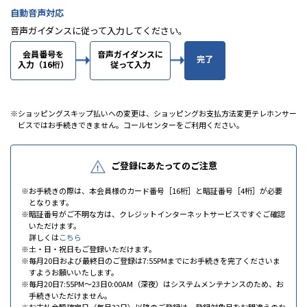
自動音声対応
音声ガイダンスに従って入力してください。
会員番号を
音声ガイダンスに
完了
入力（16桁）
従って入力
ショッピングスキップ払いへの変更は、ショッピングお支払方法変更テレホンサー
ビスではお手続きできません。コールセンターをご利用ください。
ご登録にあたってのご注意
お手続きの際は、本会員様のカード番号［16桁］と暗証番号［4桁］が必要
となります。
暗証番号がご不明な方は、クレジットインターネットサービスですぐご確認
いただけます。
詳しくは
こちら
土・日・祝日もご登録いただけます。
毎月20日および最終日のご登録は7:55PMまでにお手続きを完了くださいま
すようお願いいたします。
毎月20日7:55PM～23日0:00AM（深夜）はシステムメンテナンスのため、お
手続きいただけません。
お支払金額確定日（毎月23日）以降のご登録は、登録対象月をお間違えのな