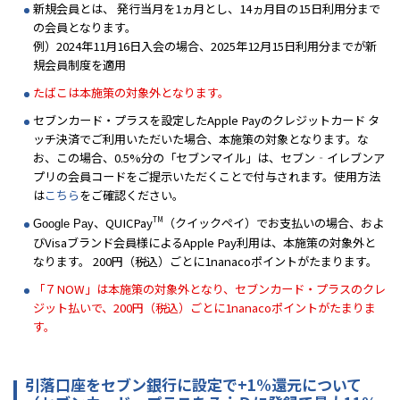
新規会員とは、 発行当月を1ヵ月とし、14ヵ月目の15日利用分まで
の会員となります。
例）2024年11月16日入会の場合、2025年12月15日利用分までが新
規会員制度を適用
たばこは本施策の対象外となります。
セブンカード・プラスを設定したApple Payのクレジットカード タ
ッチ決済でご利用いただいた場合、本施策の対象となります。な
お、この場合、0.5%分の「セブンマイル」は、セブン‐イレブンア
プリの会員コードをご提示いただくことで付与されます。使用方法
は
こちら
をご確認ください。
TM
、QUICPay
（クイックペイ）でお支払いの場合、およ
Google Pay
びVisaブランド会員様によるApple Pay利用は、本施策の対象外と
なります。 200円（税込）ごとに1nanacoポイントがたまります。
「７NOW」は本施策の対象外となり、セブンカード・プラスのクレ
ジット払いで、200円（税込）ごとに1nanacoポイントがたまりま
す。
引落口座をセブン銀行に設定で+1%還元について