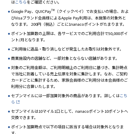
は
こちら
をご確認ください。
TM
、QUICPay
（クイックペイ）でお支払いの場合、およ
Google Pay
びVisaブランド会員様によるApple Pay利用は、本施策の対象外と
なります。 200円（税込）ごとに1nanacoポイントがたまります。
ポイント加算数の上限は、各サービスでのご利用合計で50,000ポイ
ント/月となります。
ご利用後に返品・取り消しなどが発生したお取引は対象外です。
商業施設内の店舗など、一部対象とならない店舗があります。
対象のご利用金額は、ご利用明細上のご利用日に基づき、集計時点
で当社に到着している売上伝票を対象に集計します。なお、ご契約
カードごとに集計するため、家族会員様のご利用分は本会員様のご
利用分に合算いたします。
セブンマイルには一部加算対象外の商品があります。詳しくは
こち
ら
セブンマイルは10マイル1口として、nanacoポイント10ポイントへ
交換できます。
ポイント加算時点で以下の項目に該当する場合は対象外となりま
す。