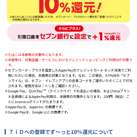
たばこは本施策の対象外となります。
本施策は、対象店舗・サービスにおけるクレジットショッピングご利用分が対象で
す。
セブンカード・プラスを設定したApple Payのクレジットカード タッチ決済でご利
用いただいた場合、本施策の対象となります。なお、この場合、0.5%分の「セブ
ンマイル」は、セブン‐イレブンアプリの会員コードをご提示いただくことで付与
されます。使用方法は
こちら
をご確認ください。
、QUICPay
TM
（クイックペイ）でお支払いの場合、およびVisaブラン
Google Pay
ド会員様によるApple Pay利用は、本施策の対象外となります。 200円（税込）ご
とに1nanacoポイントがたまります。
Apple Payは、Apple Inc. の商標です。
は、
の商標です。
Google Pay
Google LLC
７ｉＤへの登録で
ず～っと
10%還元について