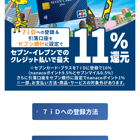
７ｉＤへの
登録方法