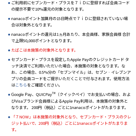
ご利用前にセブンカード・プラスを７ｉＤに登録すれば会員コード
の提示不要で10%還元の対象となります。
nanacoポイント加算月の15日時点で７ｉＤに登録されていない場
合は対象外となります。
nanacoポイントの還元は1ヵ月あたり、本会員様、家族会員様 合計
で上限50,000ポイントとなります。
たばこは本施策の対象外となります。
セブンカード・プラスを設定したApple Payのクレジットカード タ
ッチ決済でご利用いただいた場合、本施策の対象となります。な
お、この場合、0.5%分の「セブンマイル」は、セブン‐イレブンア
プリの会員コードをご提示いただくことで付与されます。使用方法
は
こちら
をご確認ください。
TM
、QUICPay
（クイックペイ）でお支払いの場合、およ
Google Pay
びVisaブランド会員様によるApple Pay利用は、本施策の対象外と
なります。 200円（税込）ごとに1nanacoポイントがたまります。
「７NOW」は本施策の対象外となり、セブンカード・プラスのクレ
ジット払いで、200円（税込）ごとに1nanacoポイントがたまりま
す。