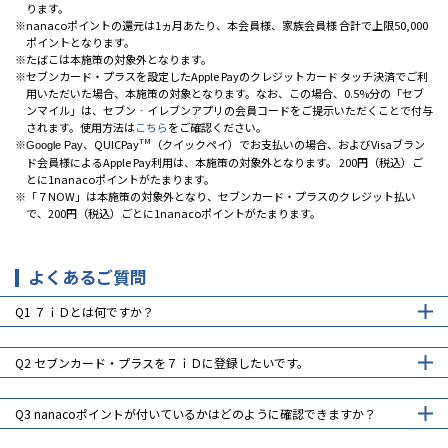
ります。
nanacoポイントの還元は1ヵ月あたり、本会員様、家族会員様 合計で上限50,000
ポイントとなります。
たばこは本施策の対象外となります。
セブンカード・プラスを設定したApple Payのクレジットカード タッチ決済でご利
用いただいた場合、本施策の対象となります。なお、この場合、0.5%分の「セブ
ンマイル」は、セブン‐イレブンアプリの会員コードをご提示いただくことで付与
されます。使用方法は
こちら
をご確認ください。
、QUICPay
TM
（クイックペイ）でお支払いの場合、およびVisaブラン
Google Pay
ド会員様によるApple Pay利用は、本施策の対象外となります。 200円（税込）ご
とに1nanacoポイントがたまります。
「７NOW」は本施策の対象外となり、セブンカード・プラスのクレジット払い
で、200円（税込）ごとに1nanacoポイントがたまります。
よくあるご質問
Q1
７ｉＤとは何ですか？
Q2
セブンカード・プラスを７ｉＤに登録したいです。
Q3
nanacoポイントが付いているかはどのように確認できますか？