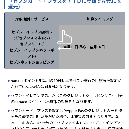
（セブンカード・プラスを７ｉＤに登録で最大11%
還元）
対象店舗・サービス
加算タイミング
セブン‐イレブン店頭レ
ジ/
セブンスマホレジ/
セブンミール/
当月15日締め、翌月18日
セブン‐イレブンネットギ
フト/
セブンネットショッピング
nanacoポイント加算月の10日時点でセブン銀行の口座振替設定が
されていない場合は対象外となります。
セブン‐イレブンでの、たばこのクレジットショッピングご利用分
のnanacoポイントは本施策の対象外となります。
セブンカード・プラスを設定したApple Payのクレジットカード タ
ッチ決済でご利用いただいた場合、本施策の対象となります。な
お、この場合、0.5%分の「セブンマイル」は、セブン‐イレブンア
プリの会員コードをご提示いただくことで付与されます。使用方法