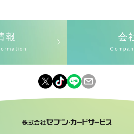
情報
会
formation
Compan