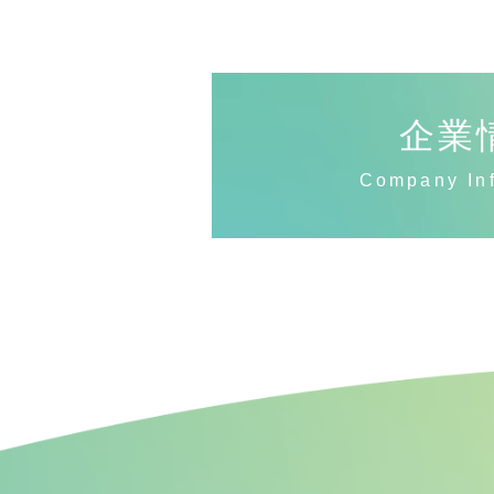
企業
Company In